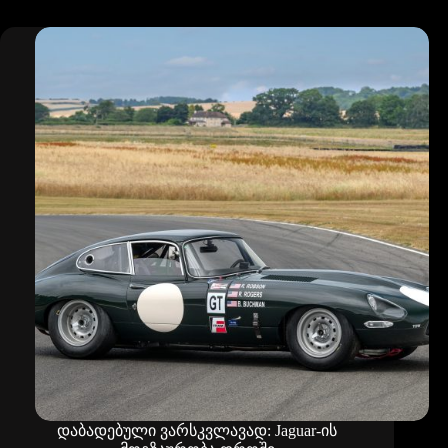
–
ადრენალინის
აკუსტიკა
დაბადებული ვარსკვლავად: Jaguar-ის