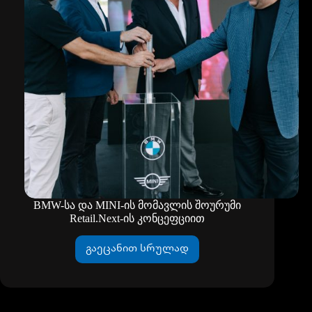
BMW-სა და MINI-ის მომავლის შოურუმი
Retail.Next-ის კონცეფციით
გაეცანით სრულად
BMW-
სა
და
MINI-
ის