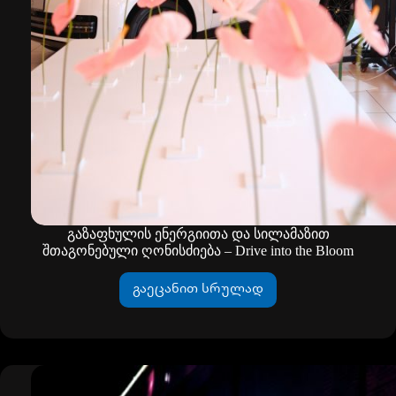
გაზაფხულის ენერგიითა და სილამაზით
შთაგონებული ღონისძიება – Drive into the Bloom
გაეცანით სრულად
გაზაფხულის
ენერგიითა
და
სილამაზით
შთაგონებული
ღონისძიება
–