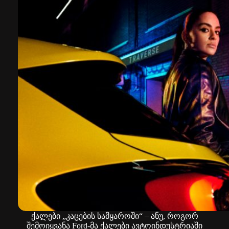
Drive
into
the
Bloom
ქალები „კაცების სამყაროში“ – ანუ, როგორ
შემოიყვანა Ford-მა ქალები ავტოინდუსტრიაში